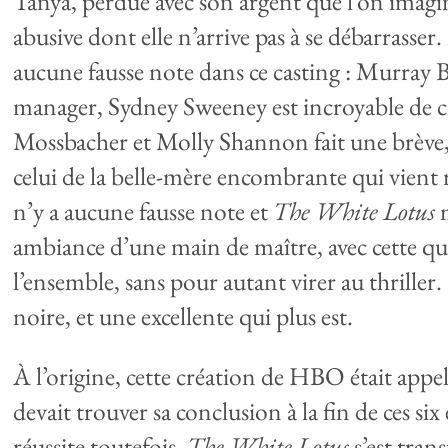
Tanya, perdue avec son argent que l’on imagine
abusive dont elle n’arrive pas à se débarrasser. M
aucune fausse note dans ce casting : Murray Ba
manager, Sydney Sweeney est incroyable de crua
Mossbacher et Molly Shannon fait une brève
celui de la belle-mère encombrante qui vient r
n’y a aucune fausse note et
The White Lotus
m
ambiance d’une main de maître, avec cette q
l’ensemble, sans pour autant virer au thriller
noire, et une excellente qui plus est.
À l’origine, cette création de HBO était appel
devait trouver sa conclusion à la fin de ces six
réussite toutefois,
The White Lotus
s’est tran