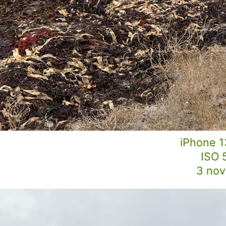
iPhone 1
ISO 
3 nov