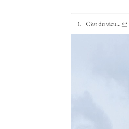
C’est du vécu…
↩︎