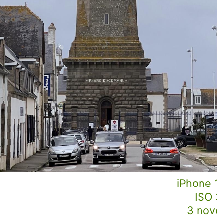
iPhone 1
ISO 
3 nov