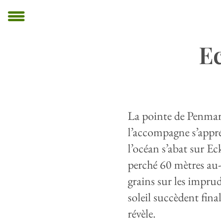
E
La pointe de Penmarc
l’accompagne s’appr
l’océan s’abat sur Ec
perché 60 mètres au-
grains sur les imprud
soleil succèdent fin
révèle.