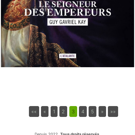
««
«
1
2
3
4
5
»
»»
Depuis 2022.
Tous droits réservés
.